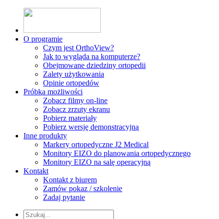
O programie
Czym jest OrthoView?
Jak to wygląda na komputerze?
Obejmowane dziedziny ortopedii
Zalety użytkowania
Opinie ortopedów
Próbka możliwości
Zobacz filmy on-line
Zobacz zrzuty ekranu
Pobierz materiały
Pobierz wersję demonstracyjną
Inne produkty
Markery ortopedyczne J2 Medical
Monitory EIZO do planowania ortopedycznego
Monitory EIZO na salę operacyjną
Kontakt
Kontakt z biurem
Zamów pokaz / szkolenie
Zadaj pytanie