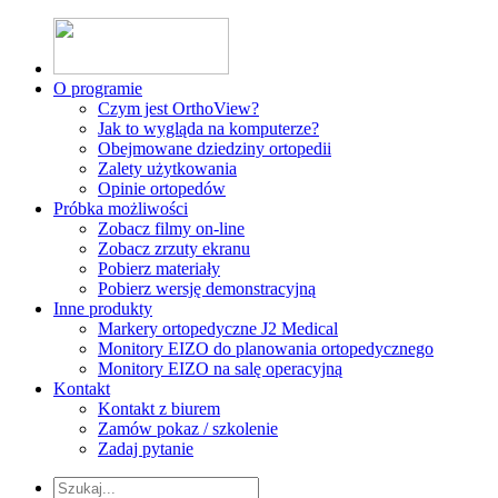
O programie
Czym jest OrthoView?
Jak to wygląda na komputerze?
Obejmowane dziedziny ortopedii
Zalety użytkowania
Opinie ortopedów
Próbka możliwości
Zobacz filmy on-line
Zobacz zrzuty ekranu
Pobierz materiały
Pobierz wersję demonstracyjną
Inne produkty
Markery ortopedyczne J2 Medical
Monitory EIZO do planowania ortopedycznego
Monitory EIZO na salę operacyjną
Kontakt
Kontakt z biurem
Zamów pokaz / szkolenie
Zadaj pytanie