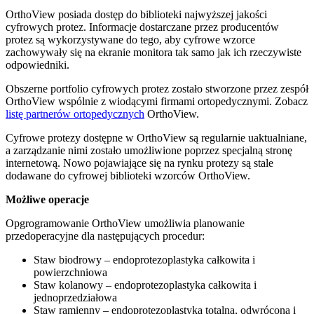
OrthoView posiada dostęp do biblioteki najwyższej jakości
cyfrowych protez. Informacje dostarczane przez producentów
protez są wykorzystywane do tego, aby cyfrowe wzorce
zachowywały się na ekranie monitora tak samo jak ich rzeczywiste
odpowiedniki.
Obszerne portfolio cyfrowych protez zostało stworzone przez zespół
OrthoView wspólnie z wiodącymi firmami ortopedycznymi. Zobacz
listę partnerów ortopedycznych
OrthoView.
Cyfrowe protezy dostępne w OrthoView są regularnie uaktualniane,
a zarządzanie nimi zostało umożliwione poprzez specjalną stronę
internetową. Nowo pojawiające się na rynku protezy są stale
dodawane do cyfrowej biblioteki wzorców OrthoView.
Możliwe operacje
Opgrogramowanie OrthoView umożliwia planowanie
przedoperacyjne dla następujących procedur:
Staw biodrowy – endoprotezoplastyka całkowita i
powierzchniowa
Staw kolanowy – endoprotezoplastyka całkowita i
jednoprzedziałowa
Staw ramienny – endoprotezoplastyka totalna, odwrócona i