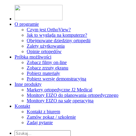
O programie
Czym jest OrthoView?
Jak to wygląda na komputerze?
Obejmowane dziedziny ortopedii
Zalety użytkowania
Opinie ortopedów
Próbka możliwości
Zobacz filmy on-line
Zobacz zrzuty ekranu
Pobierz materiały
Pobierz wersję demonstracyjną
Inne produkty
Markery ortopedyczne J2 Medical
Monitory EIZO do planowania ortopedycznego
Monitory EIZO na salę operacyjną
Kontakt
Kontakt z biurem
Zamów pokaz / szkolenie
Zadaj pytanie